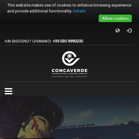
This website makes use of cookies to enhance browsing experience
and provide additional functionality.
Details
Allow cookies
×
PER REGISTRARSI ALE GARE
HAI BISOGNO? CHIAMACI:
+39 030 9990200
1
Accedi o crea un account.
2
Scegli la gara.
3
Pagamento
Per qualsiasi problema o supporto all'acquisto gare
support@trapconcaverde.com. Grazie!
TRAP CONCAVERDE
Tutti i giorni
9:00AM - 19:00PM