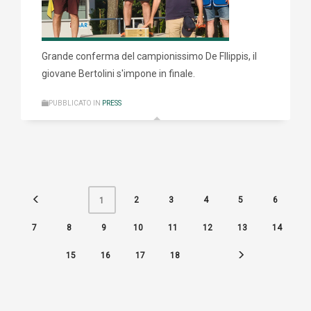
Grande conferma del campionissimo De FIlippis, il
giovane Bertolini s'impone in finale.
PUBBLICATO IN
PRESS
2
3
4
5
6
1
7
8
9
10
11
12
13
14
15
16
17
18